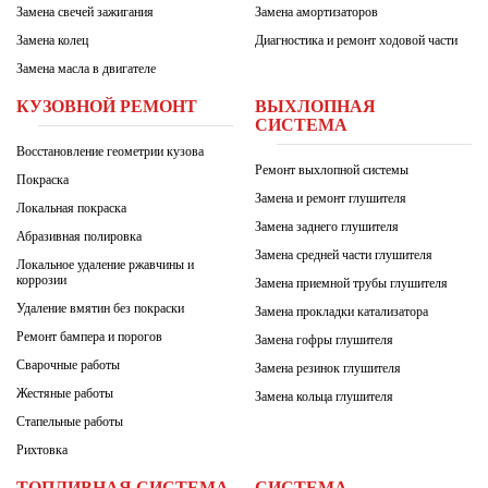
Замена свечей зажигания
Замена амортизаторов
Замена колец
Диагностика и ремонт ходовой части
Замена масла в двигателе
КУЗОВНОЙ РЕМОНТ
ВЫХЛОПНАЯ
СИСТЕМА
Восстановление геометрии кузова
Ремонт выхлопной системы
Покраска
Замена и ремонт глушителя
Локальная покраска
Замена заднего глушителя
Абразивная полировка
Замена средней части глушителя
Локальное удаление ржавчины и
коррозии
Замена приемной трубы глушителя
Удаление вмятин без покраски
Замена прокладки катализатора
Ремонт бампера и порогов
Замена гофры глушителя
Сварочные работы
Замена резинок глушителя
Жестяные работы
Замена кольца глушителя
Стапельные работы
Рихтовка