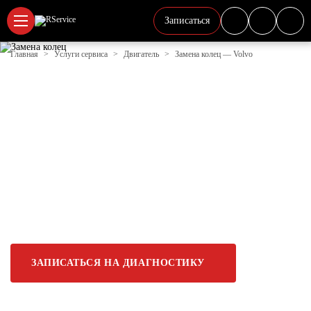
Записаться
Главная
Услуги сервиса
Двигатель
Замена колец — Volvo
ЗАМЕНА ПОРШНЕВЫХ
КОЛЕЦ VOLVO В ЛОБНЕ | Р-
СЕРВИС
Проведем диагностику поршневых колец, выявим
их состояние и возможные неисправности,
произведем замену поврежденных деталей.
Обеспечим надежную работу двигателя и продлим
срок службы автомобиля.
ЗАПИСАТЬСЯ НА ДИАГНОСТИКУ