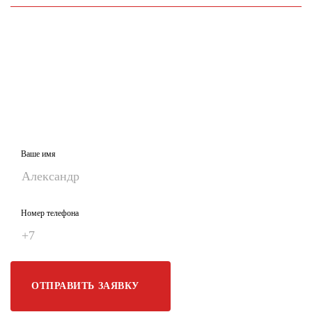
Оставьте заявку и мы подберем
любое удобное для
вас время
Если необходимой детали не окажется у нас,
мы оперативно
доставим ее для вашего авто
Заполните форму и наш менеджер свяжется
с вами в течение 10 минут
Ваше имя
Номер телефона
ОТПРАВИТЬ ЗАЯВКУ