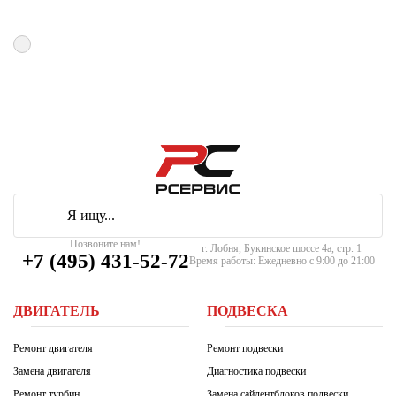
Я даю
согласие
на обработку
персональных данных
и принимаю
условия
публичной оферты
Позвоните нам!
г. Лобня, Букинское шоссе 4а, стр. 1
+7 (495) 431-52-72
Время работы: Ежедневно с 9:00 до 21:00
ДВИГАТЕЛЬ
ПОДВЕСКА
Ремонт двигателя
Ремонт подвески
Замена двигателя
Диагностика подвески
Ремонт турбин
Замена сайлентблоков подвески