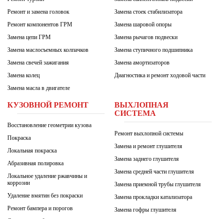
Ремонт и замена головок
Замена стоек стабилизатора
Ремонт компонентов ГРМ
Замена шаровой опоры
Замена цепи ГРМ
Замена рычагов подвески
Замена маслосъемных колпачков
Замена ступичного подшипника
Замена свечей зажигания
Замена амортизаторов
Замена колец
Диагностика и ремонт ходовой части
Замена масла в двигателе
КУЗОВНОЙ РЕМОНТ
ВЫХЛОПНАЯ
СИСТЕМА
Восстановление геометрии кузова
Ремонт выхлопной системы
Покраска
Замена и ремонт глушителя
Локальная покраска
Замена заднего глушителя
Абразивная полировка
Замена средней части глушителя
Локальное удаление ржавчины и
коррозии
Замена приемной трубы глушителя
Удаление вмятин без покраски
Замена прокладки катализатора
Ремонт бампера и порогов
Замена гофры глушителя