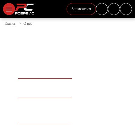
Записаться
Главная
О нас
РСЕРВИС — СЕРВИС
ВЫСОКИХ СТАНДАРТОВ
КАЧЕСТВА И ТЕХНОЛОГИЙ
1 000+
Обслужили автомобилей
14 ЛЕТ
Опыта, инвестиций и
развития
30
Опытных специалистов