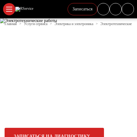
Записаться
Главная
Услуги сервиса
Электрика и электроника
Электротехнические ра
АВТОЭЛЕКТРИК JEEP В
ЛОБНЕ | Р-СЕРВИС
В Р-Сервис проводим профессиональную
диагностику и ремонт электрооборудования
автомобилей любых марок. Заменяем генераторы,
стартеры, аккумуляторы, блоки предохранителей,
замки зажигания, фары, датчики и проводку.
Выполняем компьютерную диагностику, ремонт
цепей управления двигателем и восстановление
электронных систем. Работаем с европейскими,
японскими, корейскими, китайскими и
отечественными автомобилями.
ЗАПИСАТЬСЯ НА ДИАГНОСТИКУ