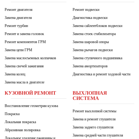
Ремонт двигателя
Ремонт подвески
Замена двигателя
Диагностика подвески
Ремонт турбин
Замена сайлентблоков подвески
Ремонт и замена головок
Замена стоек стабилизатора
Ремонт компонентов ГРМ
Замена шаровой опоры
Замена цепи ГРМ
Замена рычагов подвески
Замена маслосъемных колпачков
Замена ступичного подшипника
Замена свечей зажигания
Замена амортизаторов
Замена колец
Диагностика и ремонт ходовой части
Замена масла в двигателе
КУЗОВНОЙ РЕМОНТ
ВЫХЛОПНАЯ
СИСТЕМА
Восстановление геометрии кузова
Ремонт выхлопной системы
Покраска
Замена и ремонт глушителя
Локальная покраска
Замена заднего глушителя
Абразивная полировка
Замена средней части глушителя
Локальное удаление ржавчины и