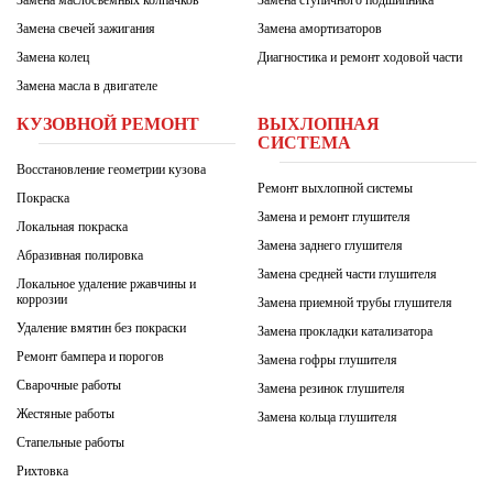
Замена свечей зажигания
Замена амортизаторов
Замена колец
Диагностика и ремонт ходовой части
Замена масла в двигателе
КУЗОВНОЙ РЕМОНТ
ВЫХЛОПНАЯ
СИСТЕМА
Восстановление геометрии кузова
Ремонт выхлопной системы
Покраска
Замена и ремонт глушителя
Локальная покраска
Замена заднего глушителя
Абразивная полировка
Замена средней части глушителя
Локальное удаление ржавчины и
коррозии
Замена приемной трубы глушителя
Удаление вмятин без покраски
Замена прокладки катализатора
Ремонт бампера и порогов
Замена гофры глушителя
Сварочные работы
Замена резинок глушителя
Жестяные работы
Замена кольца глушителя
Стапельные работы
Рихтовка