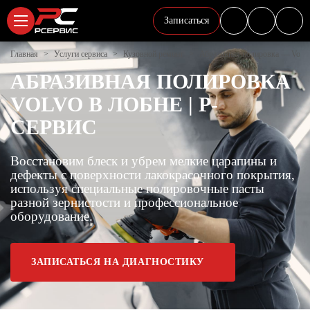
Записаться
Главная
Услуги сервиса
Кузовной ремонт
Абразивная полировка — Volv
АБРАЗИВНАЯ ПОЛИРОВКА
VOLVO В ЛОБНЕ | Р-
СЕРВИС
Восстановим блеск и убрем мелкие царапины и
дефекты с поверхности лакокрасочного покрытия,
используя специальные полировочные пасты
разной зернистости и профессиональное
оборудование.
ЗАПИСАТЬСЯ НА ДИАГНОСТИКУ