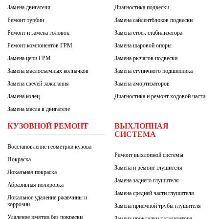
Замена двигателя
Диагностика подвески
Ремонт турбин
Замена сайлентблоков подвески
Ремонт и замена головок
Замена стоек стабилизатора
Ремонт компонентов ГРМ
Замена шаровой опоры
Замена цепи ГРМ
Замена рычагов подвески
Замена маслосъемных колпачков
Замена ступичного подшипника
Замена свечей зажигания
Замена амортизаторов
Замена колец
Диагностика и ремонт ходовой части
Замена масла в двигателе
КУЗОВНОЙ РЕМОНТ
ВЫХЛОПНАЯ
СИСТЕМА
Восстановление геометрии кузова
Ремонт выхлопной системы
Покраска
Замена и ремонт глушителя
Локальная покраска
Замена заднего глушителя
Абразивная полировка
Замена средней части глушителя
Локальное удаление ржавчины и
коррозии
Замена приемной трубы глушителя
Удаление вмятин без покраски
Замена прокладки катализатора