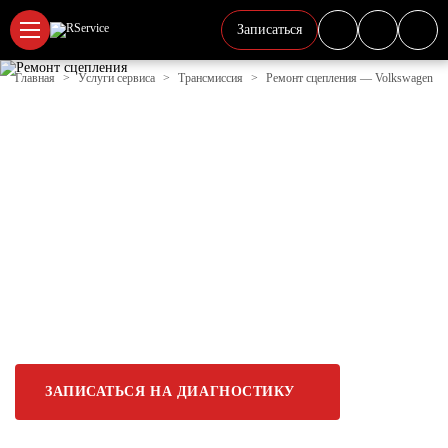
Записаться
Главная
Услуги сервиса
Трансмиссия
Ремонт сцепления — Volkswagen
РЕМОНТ СЦЕПЛЕНИЯ
АВТОМОБИЛЯ
VOLKSWAGEN В ЛОБНЕ | Р-
СЕРВИС
Проведем диагностику сцепления, устраним износ
и неисправности, обеспечив надежное
переключение передач и безопасность вашего
автомобиля.
ЗАПИСАТЬСЯ НА ДИАГНОСТИКУ