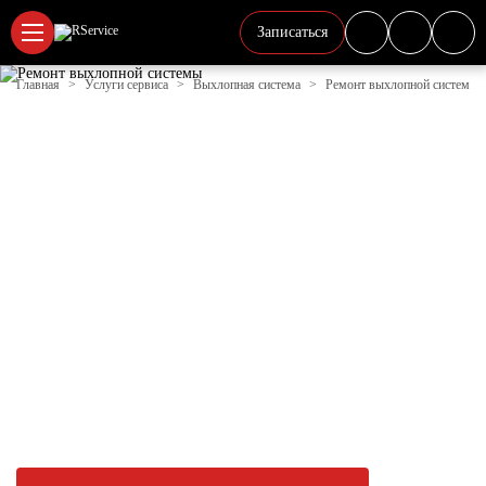
Записаться
Главная
Услуги сервиса
Выхлопная система
Ремонт выхлопной системы 
РЕМОНТ ВЫХЛОПНОЙ
СИСТЕМЫ LEXUS В ЛОБНЕ
| Р-СЕРВИС
В Р-Сервис проводим диагностику и ремонт
выхлопных систем бензиновых и дизельных
двигателей. Заменяем глушители, гофры,
катализаторы, приемные и средние части,
прокладки и хомуты. Выполняем сварочные
работы по устранению трещин и прогораний.
Работаем с автомобилями всех марок —
европейских, японских, корейских, китайских и
отечественных.