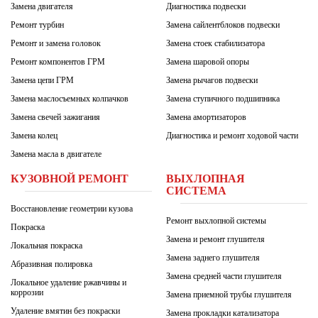
Замена двигателя
Диагностика подвески
Ремонт турбин
Замена сайлентблоков подвески
Ремонт и замена головок
Замена стоек стабилизатора
Ремонт компонентов ГРМ
Замена шаровой опоры
Замена цепи ГРМ
Замена рычагов подвески
Замена маслосъемных колпачков
Замена ступичного подшипника
Замена свечей зажигания
Замена амортизаторов
Замена колец
Диагностика и ремонт ходовой части
Замена масла в двигателе
КУЗОВНОЙ РЕМОНТ
ВЫХЛОПНАЯ
СИСТЕМА
Восстановление геометрии кузова
Ремонт выхлопной системы
Покраска
Замена и ремонт глушителя
Локальная покраска
Замена заднего глушителя
Абразивная полировка
Замена средней части глушителя
Локальное удаление ржавчины и
коррозии
Замена приемной трубы глушителя
Удаление вмятин без покраски
Замена прокладки катализатора