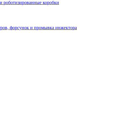
и роботизированные коробки
тров, форсунок и промывка инжектора