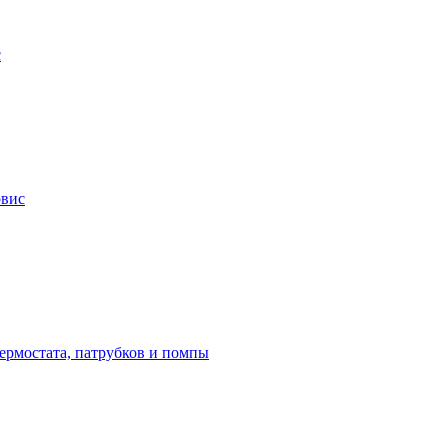
с
рвис
термостата, патрубков и помпы