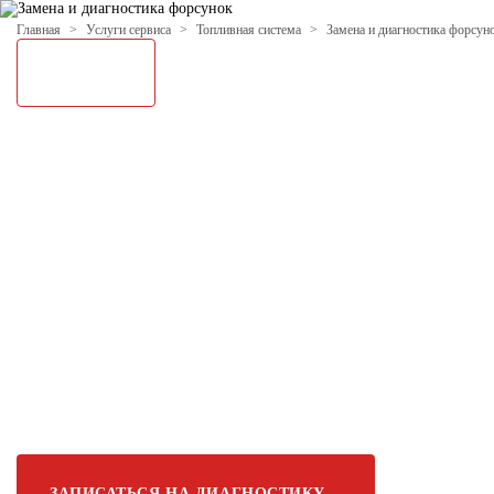
Главная
Услуги сервиса
Топливная система
Замена и диагностика форсу
УСЛУГИ
ЦЕНЫ
ПРОЕКТЫ
О НАС
ОТЗЫВЫ
КОНТАК
ЗАМЕНА И ДИАГ
ФОРСУНОК HONDA 
СЕРВИС
Проведем диагностику форсунок, выявим
поврежденные детали. Обеспечим оптима
эффективную работу двигателя, что помож
уменьшить выбросы вредных веществ.
ЗАПИСАТЬСЯ НА ДИАГНОСТИКУ