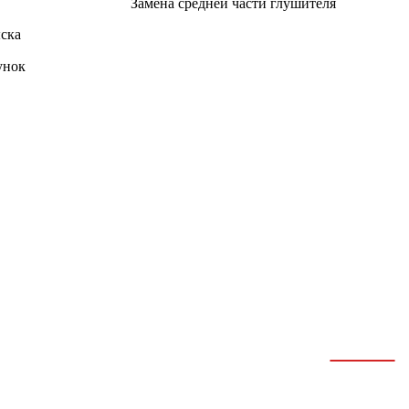
Замена средней части глушителя
ска
унок