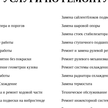
Замена сайлентблоков подв
пера и порогов
Замена шаровой опоры
Замена стоек стабилизатора
 работы
Замена ступичного подшип
 работы
Ремонт и замена рулевой р
мятин без покраски
Ремонт рулевого механизма
ение геометрии кузова
Ремонт системы охлаждени
аботы
Замена радиатора охлажден
Схождение
Замена термостата
а и ремонт ходовой части
Техническое обслуживание
а подвески на вибростенде
Ремонт инжекторной систе