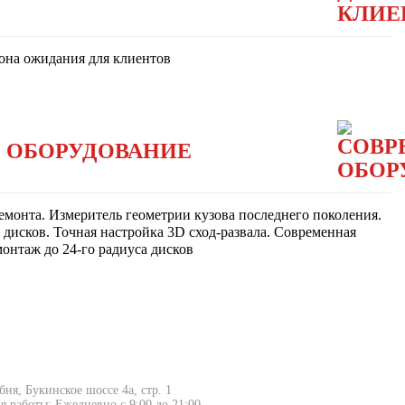
зона ожидания для клиентов
 ОБОРУДОВАНИЕ
емонта. Измеритель геометрии кузова последнего поколения.
дисков. Точная настройка 3D сход-развала. Современная
онтаж до 24-го радиуса дисков
обня, Букинское шоссе 4а, стр. 1
я работы: Ежедневно с 9:00 до 21:00